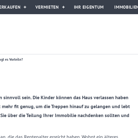
ERKAUFEN
VERMIETEN
IHR EIGENTUM
IMMOBILIE
gt es Vorteile?
n sinnvoll sein. Die Kinder können das Haus verlassen haben
ht mehr fit genug, um die Treppen hinauf zu gelangen und lebt
Sie über die Teilung Ihrer Immobilie nachdenken sollten und
an, die das Rentenalter erreicht haben. Wohnt ein älteres