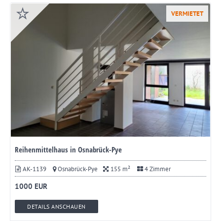
VERMIETET
Reihenmittelhaus in Osnabrück-Pye
AK-1139
Osnabrück-Pye
155 m²
4 Zimmer
1000 EUR
DETAILS ANSCHAUEN