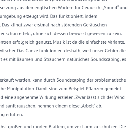
setzung aus den englischen Wörtern für Geräusch: „Sound“ und
humgebung erzeugt wird. Das funktioniert, indem
as klingt zwar erstmal nach störenden Geräuschen
her schon erlebt, ohne sich dessen bewusst gewesen zu sein.
ntren erfolgreich genutzt. Musik ist da die einfachste Variante,
witscher. Das Ganze funktioniert deshalb, weil unser Gehirn die
t es mit Bäumen und Sträuchern natürliches Soundscaping, es
erkauft werden, kann durch Soundscaping der problematische
che Manipulation. Damit sind zum Beispiel Pflanzen gemeint.
d eine angenehme Wirkung erzielen. Zwar lässt sich der Wind
nd sanft rauschen, nehmen einem diese „Arbeit“ ab.
g erfüllen.
st großen und runden Blättern, um vor Lärm zu schützen. Die