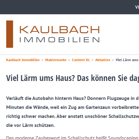
V
Kaulbach Immobilien
–
Maklermarke
–
Content XL
–
Aktuelles
–
Viel Lärm ums
Viel Lärm ums Haus? Das können Sie da
Verläuft die Autobahn hinterm Haus? Donnern Flugzeuge in de
Minuten die Wände, weil ein Zug am Gartenzaun vorbeibrette
richtig schwer machen. Aber anstatt unschöner Schallschutz
die vor Lärm schützen.
Das moderne Zauberwort im Schallschutz heißt Soundscaping. E