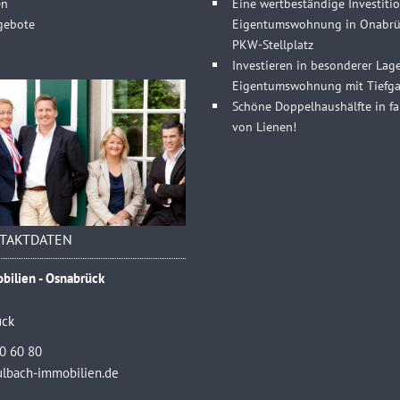
en
Eine wertbeständige Investitio
gebote
Eigentumswohnung in Onabrüc
PKW-Stellplatz
Investieren in besonderer Lag
Eigentumswohnung mit Tiefgar
Schöne Doppelhaushälfte in fa
von Lienen!
TAKTDATEN
bilien - Osnabrück
ück
40 60 80
lbach-immobilien.de