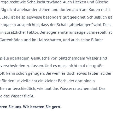
ll regelrecht wie Schallschutzwände. Auch Hecken und Büsche
äßig dicht aneinander stehen und dürfen auch am Boden nicht
 Efeu ist beispielsweise besonders gut geeignet. Schließlich ist
d sogar so ausgerichtet, dass der Schall „abgefangen“ wird. Dass
n zusätzlicher Faktor. Der sogenannte runzelige Schneeball ist
f Gartenböden und im Halbschatten, und auch seine Blätter
spiele überlagern. Geräusche von plätscherndem Wasser sind
 verschwinden zu lassen. Und es muss nicht mal der große
pft, kann schon genügen. Bei wem es doch etwas lauter ist, der
ür den ist vielleicht ein kleiner Bach, der dort hinein
en unterschiedlich, wie laut das Wasser rauschen darf. Das
 das Wasser fließt.
ren Sie uns. Wir beraten Sie gern.