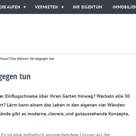
ERKAUFEN
VERMIETEN
IHR EIGENTUM
IMMOBILIE
 Haus? Das können Sie dagegen tun
gegen tun
r Einflugschneise über Ihren Garten hinweg? Wackeln alle 30
rt? Lärm kann einem das Leben in den eigenen vier Wänden
wände gibt es moderne, clevere, und gutaussehende Konzepte,
s ist eine ästhetisch ansprechendere Lösung als die