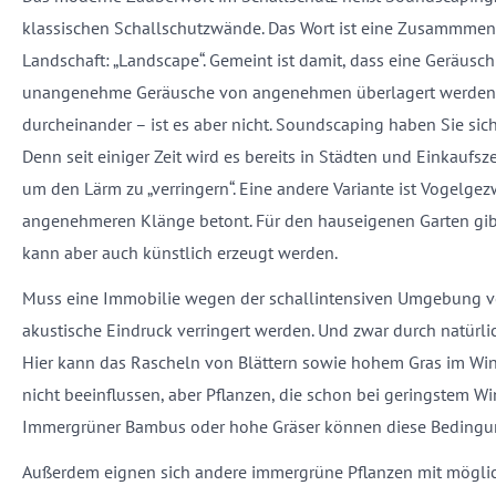
klassischen Schallschutzwände. Das Wort ist eine Zusammmen
Landschaft: „Landscape“. Gemeint ist damit, dass eine Geräusc
unangenehme Geräusche von angenehmen überlagert werden. D
durcheinander – ist es aber nicht. Soundscaping haben Sie sic
Denn seit einiger Zeit wird es bereits in Städten und Einkaufsze
um den Lärm zu „verringern“. Eine andere Variante ist Vogelgez
angenehmeren Klänge betont. Für den hauseigenen Garten gib
kann aber auch künstlich erzeugt werden.
Muss eine Immobilie wegen der schallintensiven Umgebung v
akustische Eindruck verringert werden. Und zwar durch natürli
Hier kann das Rascheln von Blättern sowie hohem Gras im Win
nicht beeinflussen, aber Pflanzen, die schon bei geringstem Wi
Immergrüner Bambus oder hohe Gräser können diese Bedingun
Außerdem eignen sich andere immergrüne Pflanzen mit möglich