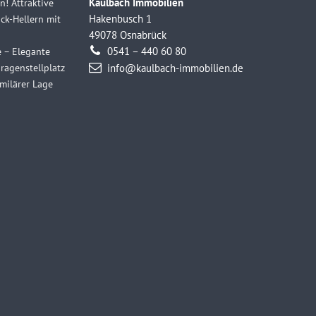
n! Attraktive
Kaulbach Immobilien
k-Hellern mit
Hakenbusch 1
49078 Osnabrück
e – Elegante
0541 – 440 60 80
agenstellplatz
info@kaulbach-immobilien.de
milärer Lage