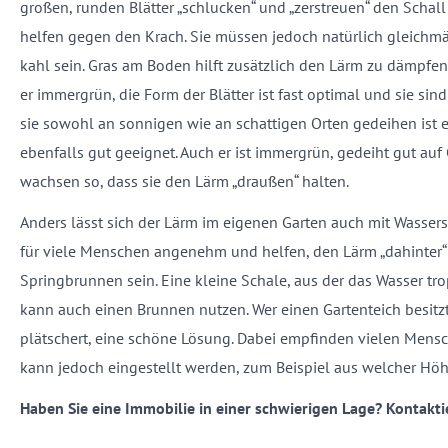
großen, runden Blätter „schlucken“ und „zerstreuen“ den Scha
helfen gegen den Krach. Sie müssen jedoch natürlich gleichm
kahl sein. Gras am Boden hilft zusätzlich den Lärm zu dämpfen.
er immergrün, die Form der Blätter ist fast optimal und sie sin
sie sowohl an sonnigen wie an schattigen Orten gedeihen ist ei
ebenfalls gut geeignet. Auch er ist immergrün, gedeiht gut au
wachsen so, dass sie den Lärm „draußen“ halten.
Anders lässt sich der Lärm im eigenen Garten auch mit Wasser
für viele Menschen angenehm und helfen, den Lärm „dahinter“
Springbrunnen sein. Eine kleine Schale, aus der das Wasser tro
kann auch einen Brunnen nutzen. Wer einen Gartenteich besitzt f
plätschert, eine schöne Lösung. Dabei empfinden vielen Mensch
kann jedoch eingestellt werden, zum Beispiel aus welcher Höhe
Haben Sie eine Immobilie in einer schwierigen Lage? Kontaktie