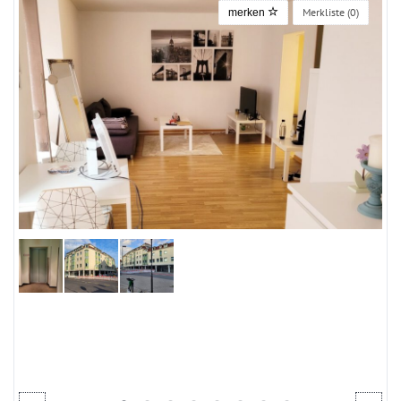
Merkliste (
0
)
merken