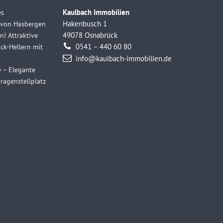
es
Kaulbach Immobilien
e von Hasbergen
Hakenbusch 1
n! Attraktive
49078 Osnabrück
k-Hellern mit
0541 – 440 60 80
info@kaulbach-immobilien.de
e – Elegante
agenstellplatz