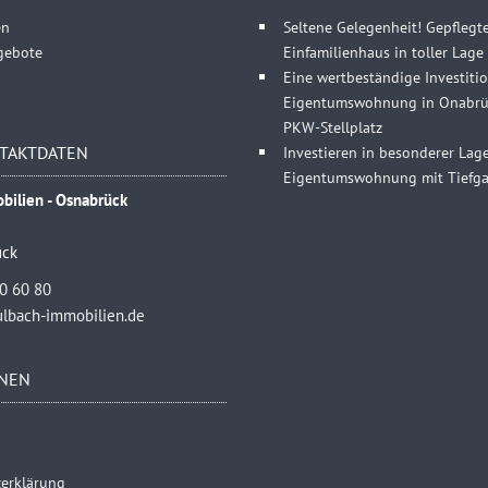
en
Seltene Gelegenheit! Gepflegt
gebote
Einfamilienhaus in toller Lag
Eine wertbeständige Investitio
Eigentumswohnung in Onabrüc
PKW-Stellplatz
TAKTDATEN
Investieren in besonderer Lag
Eigentumswohnung mit Tiefgar
bilien - Osnabrück
ück
40 60 80
lbach-immobilien.de
NEN
erklärung