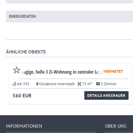
ENERGIEDATEN
ÄHNLICHE OBJEKTE
Großzügige, helle 3 Zi-Wohnung in zentraler Lage!
VERMIETET
AK-592
Osnabrück-Innenstadt
75 m²
3 Zimmer
560 EUR
DETAILS ANSCHAUEN
INFORMATIONEN
ÜBER UNS