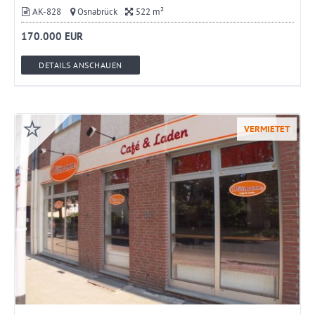
AK-828
Osnabrück
522 m²
170.000 EUR
DETAILS ANSCHAUEN
VERMIETET