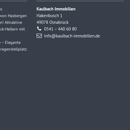
es
Kaulbach Immobilien
e von Hasbergen
Hakenbusch 1
n! Attraktive
49078 Osnabrück
k-Hellern mit
0541 – 440 60 80
info@kaulbach-immobilien.de
e – Elegante
agenstellplatz