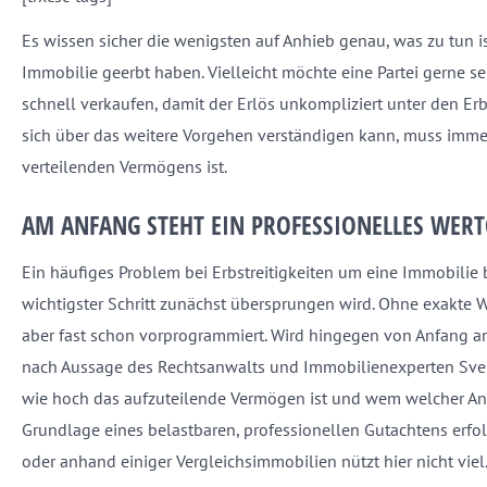
Es wissen sicher die wenigsten auf Anhieb genau, was zu tun 
Immobilie geerbt haben. Vielleicht möchte eine Partei gerne s
schnell verkaufen, damit der Erlös unkompliziert unter den E
sich über das weitere Vorgehen verständigen kann, muss immer
verteilenden Vermögens ist.
AM ANFANG STEHT EIN PROFESSIONELLES WER
Ein häufiges Problem bei Erbstreitigkeiten um eine Immobilie b
wichtigster Schritt zunächst übersprungen wird. Ohne exakte W
aber fast schon vorprogrammiert. Wird hingegen von Anfang an 
nach Aussage des Rechtsanwalts und Immobilienexperten Sven Joh
wie hoch das aufzuteilende Vermögen ist und wem welcher Ante
Grundlage eines belastbaren, professionellen Gutachtens erf
oder anhand einiger Vergleichsimmobilien nützt hier nicht viel