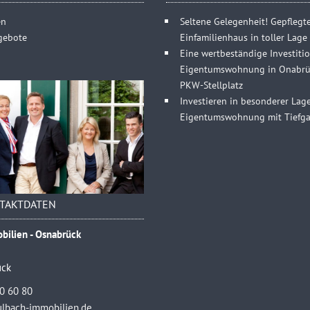
en
Seltene Gelegenheit! Gepflegt
gebote
Einfamilienhaus in toller Lag
Eine wertbeständige Investitio
Eigentumswohnung in Onabrüc
PKW-Stellplatz
Investieren in besonderer Lag
Eigentumswohnung mit Tiefgar
TAKTDATEN
bilien - Osnabrück
ück
40 60 80
lbach-immobilien.de