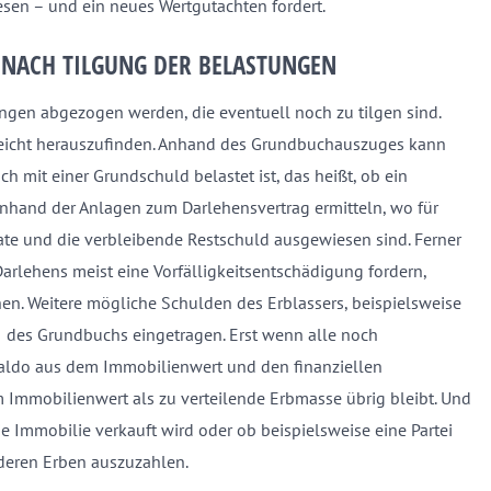
wesen – und ein neues Wertgutachten fordert.
NACH TILGUNG DER BELASTUNGEN
ungen abgezogen werden, die eventuell noch zu tilgen sind.
o leicht herauszufinden. Anhand des Grundbuchauszuges kann
h mit einer Grundschuld belastet ist, das heißt, ob ein
anhand der Anlagen zum Darlehensvertrag ermitteln, wo für
rate und die verbleibende Restschuld ausgewiesen sind. Ferner
Darlehens meist eine Vorfälligkeitsentschädigung fordern,
en. Weitere mögliche Schulden des Erblassers, beispielsweise
II des Grundbuchs eingetragen. Erst wenn alle noch
Saldo aus dem Immobilienwert und den finanziellen
m Immobilienwert als zu verteilende Erbmasse übrig bleibt. Und
e Immobilie verkauft wird oder ob beispielsweise eine Partei
nderen Erben auszuzahlen.