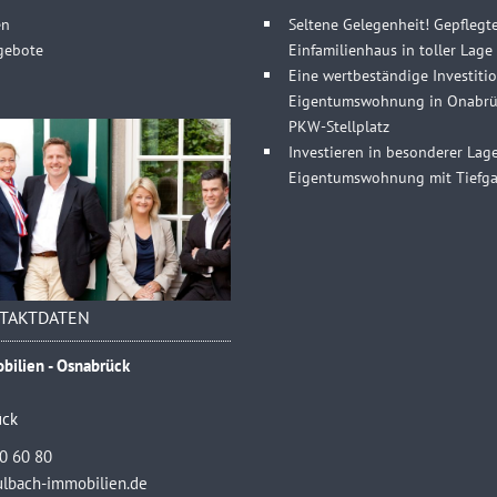
en
Seltene Gelegenheit! Gepflegt
gebote
Einfamilienhaus in toller Lag
Eine wertbeständige Investitio
Eigentumswohnung in Onabrüc
PKW-Stellplatz
Investieren in besonderer Lag
Eigentumswohnung mit Tiefgar
TAKTDATEN
bilien - Osnabrück
ück
40 60 80
lbach-immobilien.de