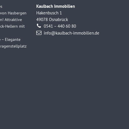
es
Kaulbach Immobilien
e von Hasbergen
Hakenbusch 1
n! Attraktive
49078 Osnabrück
k-Hellern mit
0541 – 440 60 80
info@kaulbach-immobilien.de
e – Elegante
agenstellplatz